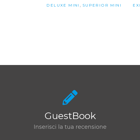
,
DELUXE MINI
SUPERIOR MINI
EX
GuestBook
Inserisci la tua recensione