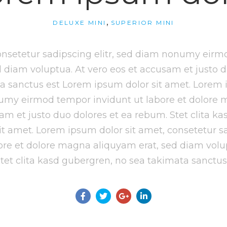
,
DELUXE MINI
SUPERIOR MINI
onsetetur sadipscing elitr, sed diam nonumy eirmo
diam voluptua. At vero eos et accusam et justo du
a sanctus est Lorem ipsum dolor sit amet. Lorem i
numy eirmod tempor invidunt ut labore et dolore
sam et justo duo dolores et ea rebum. Stet clita k
it amet. Lorem ipsum dolor sit amet, consetetur s
ore et dolore magna aliquyam erat, sed diam volup
Stet clita kasd gubergren, no sea takimata sanctus