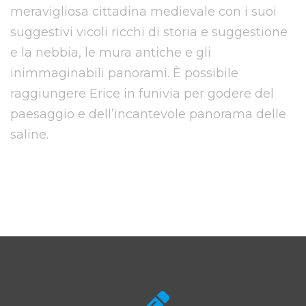
meravigliosa cittadina medievale con i suoi
suggestivi vicoli ricchi di storia e suggestione
e la nebbia, le mura antiche e gli
inimmaginabili panorami. È possibile
raggiungere Erice in funivia per godere del
paesaggio e dell’incantevole panorama delle
saline.