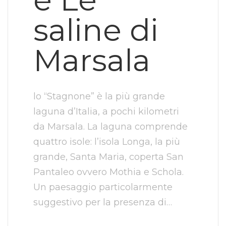
saline di
Marsala
lo “Stagnone” è la più grande
laguna d’Italia, a pochi kilometri
da Marsala. La laguna comprende
quattro isole: l’isola Longa, la più
grande, Santa Maria, coperta San
Pantaleo ovvero Mothia e Schola.
Un paesaggio particolarmente
suggestivo per la presenza di…